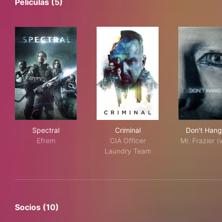
Películas (5)
Spectral
Criminal
Don
Spectral
Criminal
Don't Han
Efrem
CIA Officer
Mr. Frazier (
Laundry Team
Socios (10)