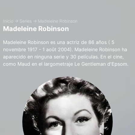
Inicio
→
Series
→
Madeleine Robinson
Madeleine Robinson
Madeleine Robinson es una actriz de 86 años ( 5
novembre 1917 - 1 août 2004). Madeleine Robinson ha
aparecido en ninguna serie y 30 películas. En el cine,
como Maud en el largometraje Le Gentleman d'Epsom.