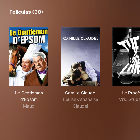
Películas (30)
Le Gentleman d'Epsom
Camille Claudel
Le 
Le Gentleman
Camille Claudel
Le Procè
d'Epsom
Louise-Athanaise
Mrs. Grub
Maud
Claudel