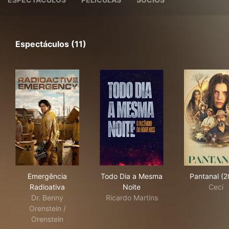
Espectáculos (11)
Emergência Radioativa
Todo Dia a Mesma Noite
Pan
Emergência
Todo Dia a Mesma
Pantanal (2
Radioativa
Noite
Ceci
Dr. Benny
Ricardo Martins
Orenstein /
Orenstein