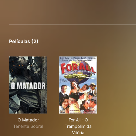
Películas (2)
O Matador
For All - O Trampolim da Vitór
O Matador
For All - O
Tenente Sobral
Trampolim da
Vitória