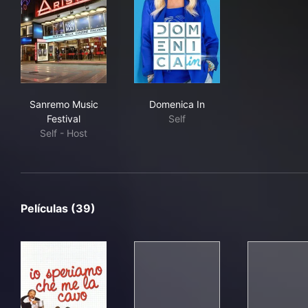
Sanremo Music Festival
Domenica In
Sanremo Music
Domenica In
Festival
Self
Self - Host
Películas (39)