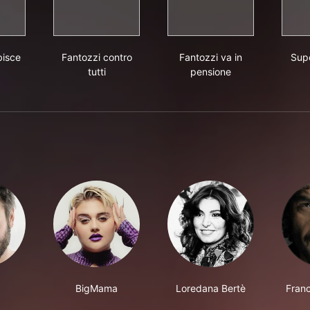
tozzi subisce ancora
Fantozzi contro tutti
Fantozzi va in pensio
bisce
Fantozzi contro
Fantozzi va in
Sup
tutti
pensione
BigMama
Loredana Bertè
Fran