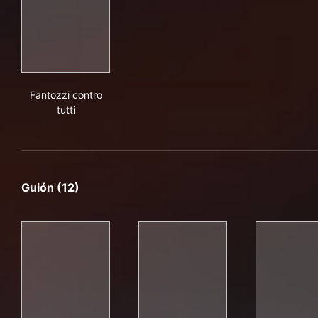
Fantozzi contro tutti
Fantozzi contro
tutti
Guión (12)