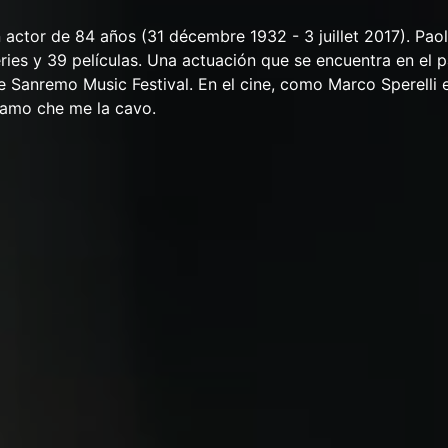
n actor de 84 años (31 décembre 1932 - 3 juillet 2017). Paol
ries y 39 películas. Una actuación que se encuentra en el 
ie Sanremo Music Festival. En el cine, como Marco Sperelli 
iamo che me la cavo.