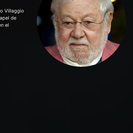
o Villaggio
papel de
en el