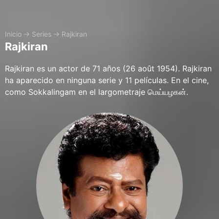
Inicio
→
Series
→
Rajkiran
Rajkiran
Rajkiran es un actor de 71 años (26 août 1954). Rajkiran
ha aparecido en ninguna serie y 11 películas. En el cine,
como Sokkalingam en el largometraje மெய்யழகன்.