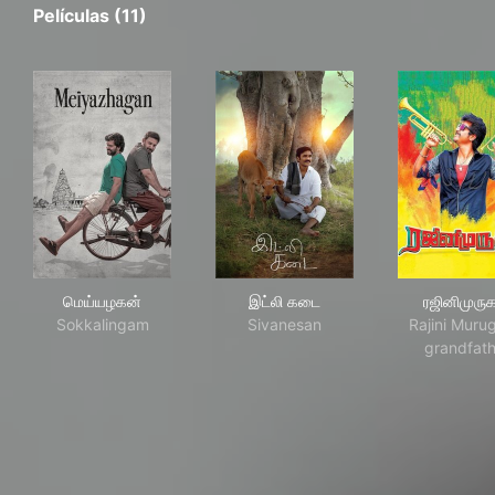
Películas (11)
மெய்யழகன்
இட்லி கடை
ரஜி
மெய்யழகன்
இட்லி கடை
ரஜினிமுரு
Sokkalingam
Sivanesan
Rajini Muru
grandfath