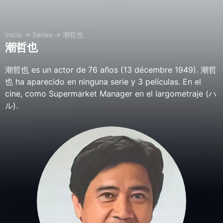
Inicio
→
Series
→
潮哲也
潮哲也
潮哲也 es un actor de 76 años (13 décembre 1949). 潮哲
也 ha aparecido en ninguna serie y 3 películas. En el
cine, como Supermarket Manager en el largometraje (ハ
ル).