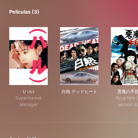
Películas (3)
(ハル)
白熱 デッドヒート
悪
(ハル)
白熱 デッドヒート
悪魔の手
Supermarket
Ryuji Nire 
Manager
second so