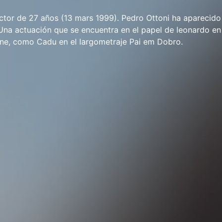
ctor de 27 años (13 mars 1999). Pedro Ottoni ha aparecido
. Una actuación que se encuentra en el papel de leonardo en 
cine, como Cadu en el largometraje Pai em Dobro.