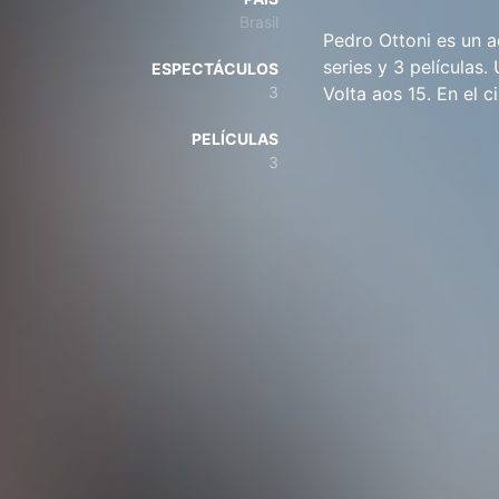
Brasil
Pedro Ottoni es un a
series y 3 películas
ESPECTÁCULOS
3
Volta aos 15. En el 
PELÍCULAS
3