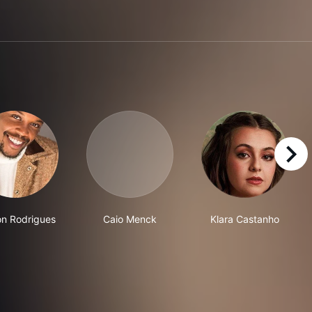
right
n Rodrigues
Caio Menck
Klara Castanho