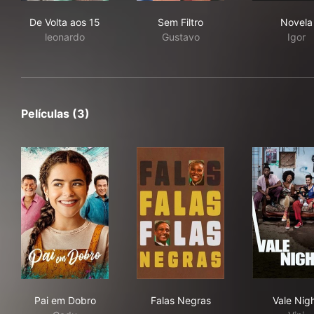
De Volta aos 15
Sem Filtro
Nov
De Volta aos 15
Sem Filtro
Novela
leonardo
Gustavo
Igor
Películas (3)
Pai em Dobro
Falas Negras
Val
Pai em Dobro
Falas Negras
Vale Nig