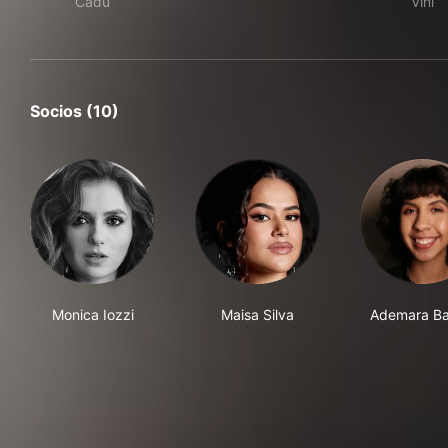
Cadu
Vini
Socios (10)
Monica Iozzi
Maisa Silva
Ademara Ba