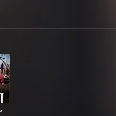
ela
e Night
ht