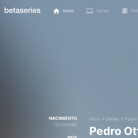
Inicio
Series
Pel
NACIMIENTO
Inicio
→
Series
→
Pedro 
13/03/1999
Pedro Ot
PAÍS