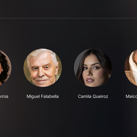
rros
Miguel Falabella
Camila Queiroz
Maico