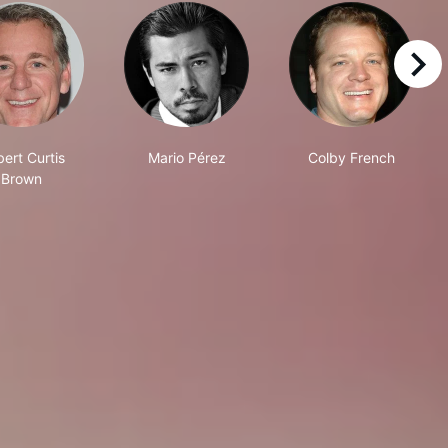
right
ert Curtis
Mario Pérez
Colby French
Brown