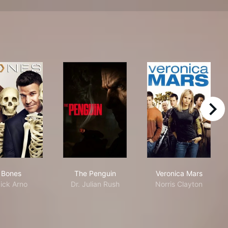
right
Bones
The Penguin
Veronica Mars
Bones
The Penguin
Veronica Mars
ick Arno
Dr. Julian Rush
Norris Clayton