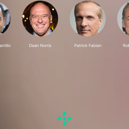
ntillo
Dean Norris
Patrick Fabian
Rob