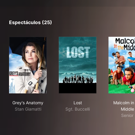
Espectáculos (25)
Grey's Anatomy
Lost
Mal
Grey's Anatomy
Lost
Malcolm in
Stan Giamatti
Sgt. Buccelli
Middle
Senior