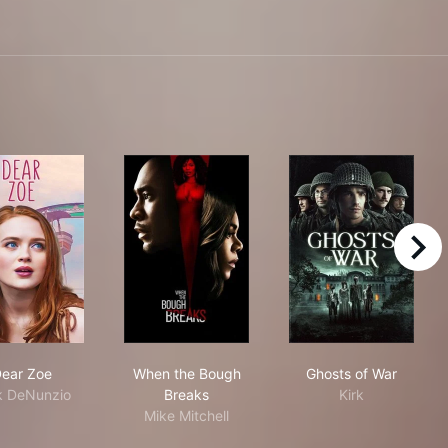
right
Dear Zoe
When the Bough Breaks
Ghosts of War
ear Zoe
When the Bough
Ghosts of War
k DeNunzio
Breaks
Kirk
Mike Mitchell