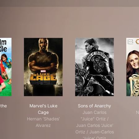
colm in the Middle
Marvel's Luke Cage
Sons of Anarchy
 the
Marvel's Luke
Sons of Anarchy
Cage
Juan Carlos
N
Hernan ‘Shades’
"Juice" Ortiz /
Alvarez
Juan Carlos 'Juice'
Ortiz / Juan-Carlos
'Juice' Ortiz