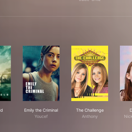
erfield
Emily the Criminal
The Challenge
ld
Emily the Criminal
The Challenge
D
Youcef
Anthony
Nic