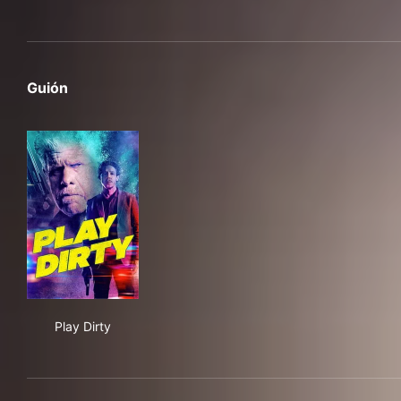
Guión
Play Dirty
Play Dirty