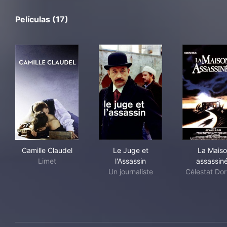
Películas (17)
Camille Claudel
Le Juge et l'Assassin
La 
Camille Claudel
Le Juge et
La Mais
Limet
l'Assassin
assassin
Un journaliste
Célestat Do