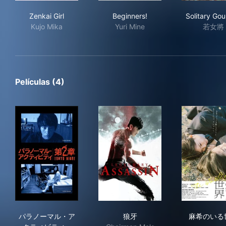
Zenkai Girl
Beginners!
Sol
Zenkai Girl
Beginners!
Solitary Go
Kujo Mika
Yuri Mine
若女將
Películas (4)
パラノーマル・アクティビティ 第2章 TOKYO NIGHT
狼牙
麻
パラノーマル・ア
狼牙
麻希のいる