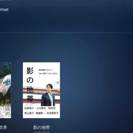
itary Gourmet
urmet
希のいる世界
影の地帯
世界
影の地帯