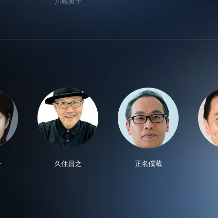
川島英子
子
久住昌之
正名僕蔵