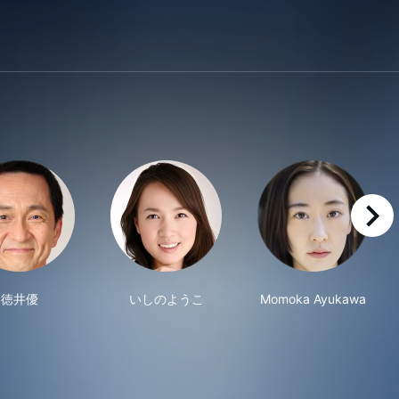
right
徳井優
いしのようこ
Momoka Ayukawa