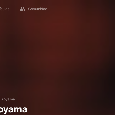
ículas
Comunidad
o Aoyama
Aoyama