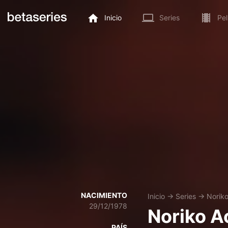
Inicio
Series
Pel
NACIMIENTO
Inicio
→
Series
→
Norik
29/12/1978
Noriko 
PAÍS