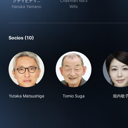
クティビティ…
Chairman Ma's
Haruka Yamano
Wife
Socios (10)
Yutaka Matsushige
Tomio Suga
堀内敬