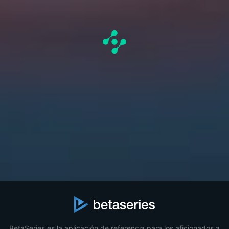
BetaSeries es la aplicación de referencia para los aficionados a