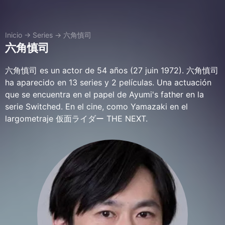
Inicio
→
Series
→
六角慎司
六角慎司
六角慎司 es un actor de 54 años (27 juin 1972). 六角慎司
ha aparecido en 13 series y 2 películas. Una actuación
que se encuentra en el papel de Ayumi's father en la
serie Switched. En el cine, como Yamazaki en el
largometraje 仮面ライダー THE NEXT.