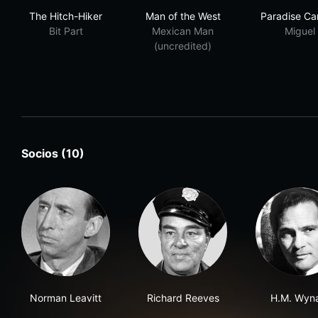
The Hitch-Hiker
Man of the West
Par
The Hitch-Hiker
Man of the West
Paradise C
Bit Part
Mexican Man
Miguel
(uncredited)
Socios (10)
Norman Leavitt
Richard Reeves
H.M. Wyn