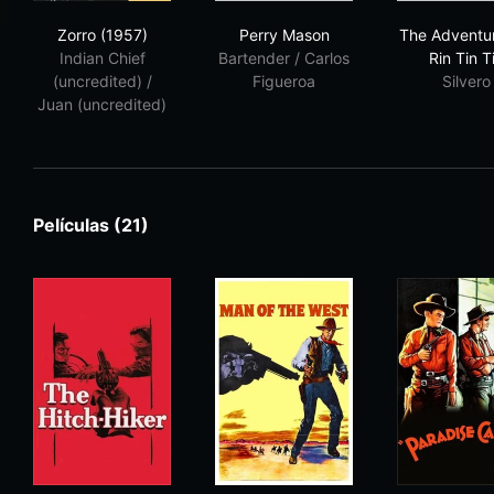
Zorro (1957)
Perry Mason
The
Zorro (1957)
Perry Mason
The Adventur
Indian Chief
Bartender / Carlos
Rin Tin T
(uncredited) /
Figueroa
Silvero
Juan (uncredited)
Películas (21)