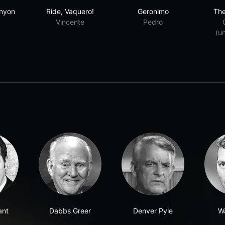
adise Canyon
Ride, Vaquero!
Geronimo
anyon
Ride, Vaquero!
Geronimo
The
Vincente
Pedro
(u
ant
Dabbs Greer
Denver Pyle
W