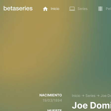
Inicio
Series
Pel
NACIMIENTO
Inicio
→
Series
→
Joe D
19/03/1894
Joe Dom
MUERTE