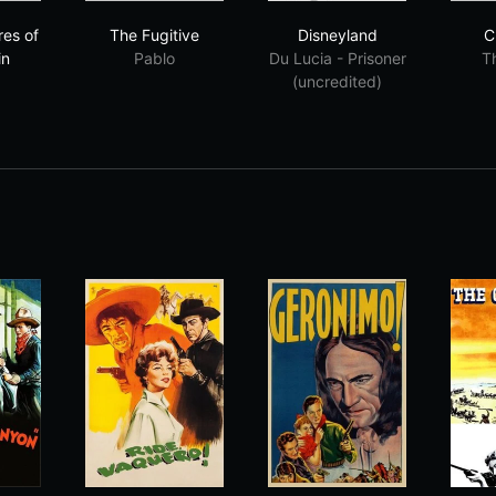
 Adventures of Rin Tin Tin
The Fugitive
Disneyland
es of
The Fugitive
Disneyland
C
in
Pablo
Du Lucia - Prisoner
T
(uncredited)