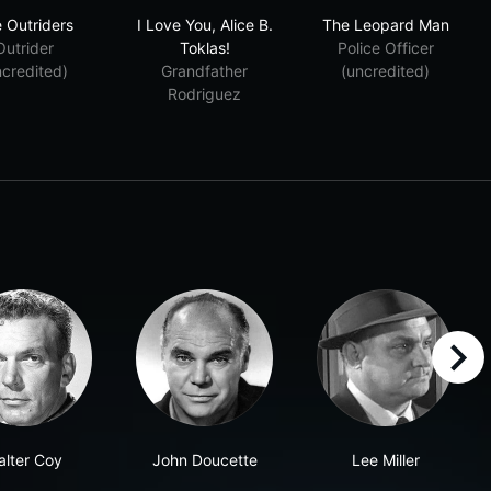
The Outriders
I Love You, Alice B. Toklas!
The Leopard 
 Outriders
I Love You, Alice B.
The Leopard Man
Outrider
Toklas!
Police Officer
ncredited)
Grandfather
(uncredited)
Rodriguez
right
alter Coy
John Doucette
Lee Miller