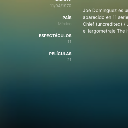
11/04/1970
Joe Dominguez es un
aparecido en 11 seri
PAÍS
México
Chief (uncredited) / 
el largometraje The 
ESPECTÁCULOS
11
PELÍCULAS
21