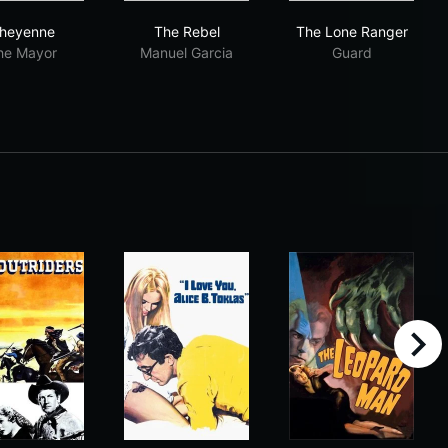
Cheyenne
The Rebel
The Lone Rang
heyenne
The Rebel
The Lone Ranger
he Mayor
Manuel Garcia
Guard
right