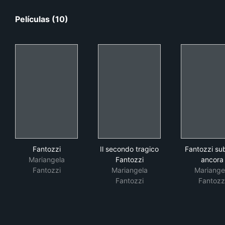
Películas (10)
Fantozzi
Il secondo tragico Fantozzi
Fan
Fantozzi
Il secondo tragico
Fantozzi su
Mariangela
Fantozzi
ancora
Fantozzi
Mariangela
Mariange
Fantozzi
Fantozz