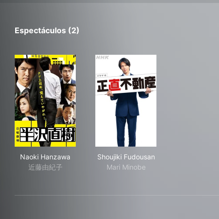
Espectáculos (2)
Naoki Hanzawa
Shoujiki Fudousan
Naoki Hanzawa
Shoujiki Fudousan
近藤由紀子
Mari Minobe