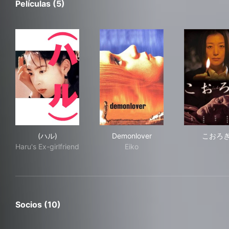
Películas (5)
(ハル)
Demonlover
こ
(ハル)
Demonlover
こおろ
Haru's Ex-girlfriend
Eiko
Socios (10)