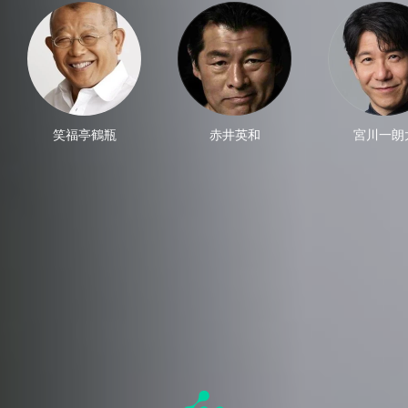
笑福亭鶴瓶
赤井英和
宮川一朗