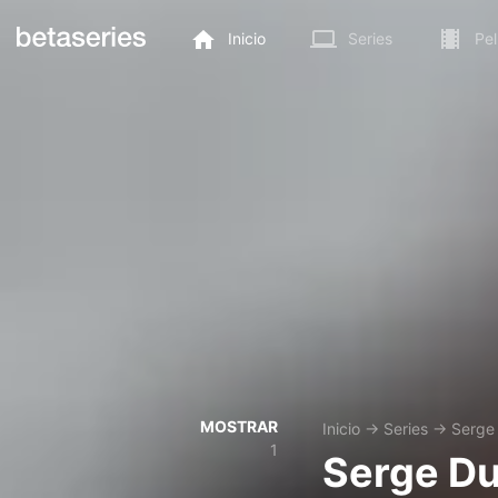
Inicio
Series
Pel
MOSTRAR
Inicio
→
Series
→
Serge
1
Serge Du