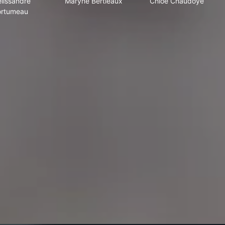
lissandre
Maryne Bertieaux
Chloé Chaudoye
ortumeau