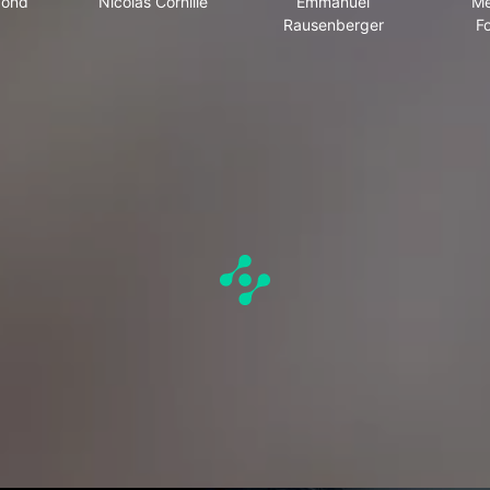
pond
Nicolas Cornille
Emmanuel
Mé
Rausenberger
F