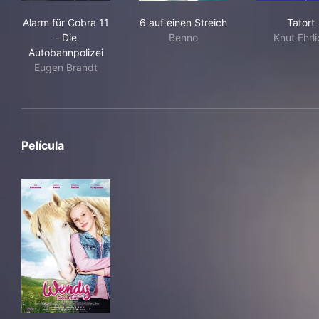
Alarm für Cobra 11 - Die Autobahnpolizei
6 auf einen Streich
Tato
Alarm für Cobra 11
6 auf einen Streich
Tatort
- Die
Benno
Knut Ehrl
Autobahnpolizei
Eugen Brandt
Película