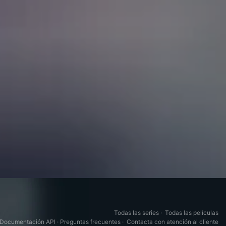
Todas las series
·
Todas las películas
Documentación API
·
Preguntas frecuentes
·
Contacta con atención al cliente