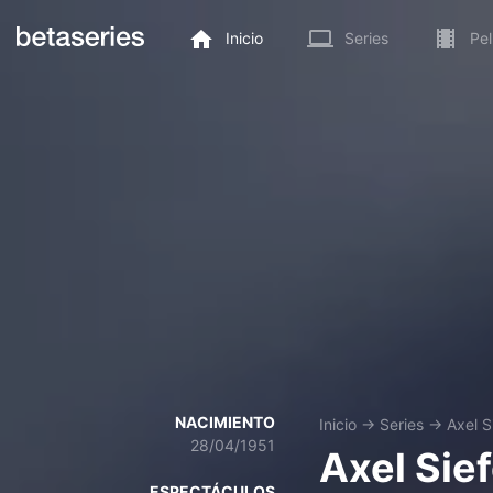
Inicio
Series
Pel
NACIMIENTO
Inicio
→
Series
→
Axel S
28/04/1951
Axel Sief
ESPECTÁCULOS