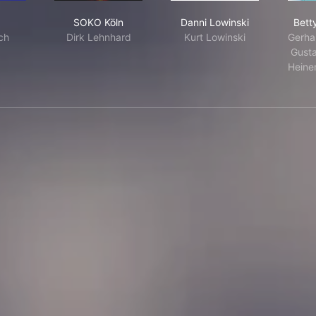
rt
SOKO Köln
Danni Lowinski
SOKO Köln
Danni Lowinski
Bett
ich
Dirk Lehnhard
Kurt Lowinski
Gerha
Gusta
Heine