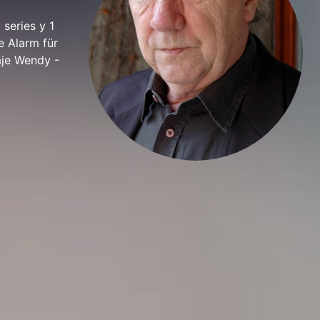
 series y 1
e Alarm für
aje Wendy -