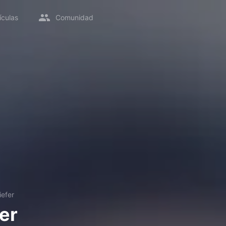
ículas
Comunidad
iefer
er