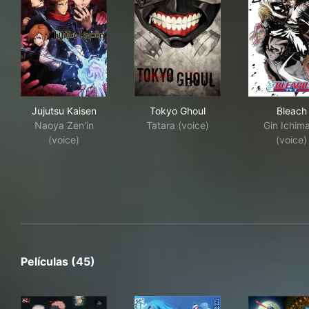
Jujutsu Kaisen
Tokyo Ghoul
Ble
Jujutsu Kaisen
Tokyo Ghoul
Bleach
Naoya Zen'in
Tatara (voice)
Gin Ichim
(voice)
(voice)
Películas (45)