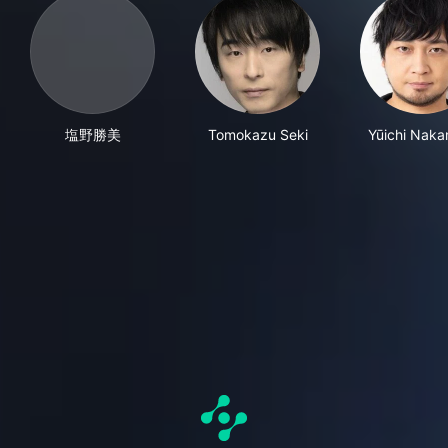
塩野勝美
Tomokazu Seki
Yūichi Nak