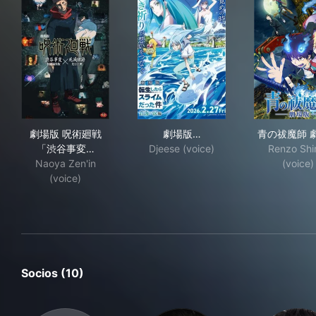
劇場版 呪術廻戦「渋谷事変 特別編集版」×「死滅回游 
劇場版 転生したらスライムだ
青の
劇場版 呪術廻戦
劇場版…
青の祓魔師 
「渋谷事変…
Djeese (voice)
Renzo Sh
Naoya Zen'in
(voice)
(voice)
Socios (10)