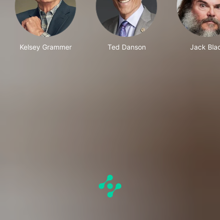
Kelsey Grammer
Ted Danson
Jack Bla