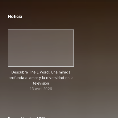
Noticia
Descubre The L Word: Una mirada
profunda al amor y la diversidad en la
televisión
13 avril 2026