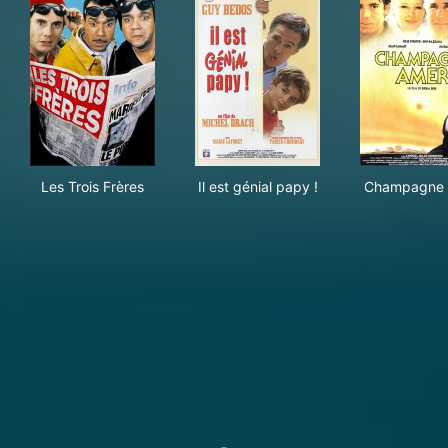
Les Trois Frères
Il est génial papy !
Cha
Les Trois Frères
Il est génial papy !
Champagne 