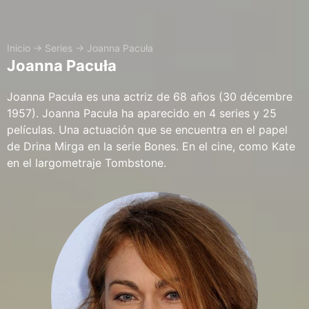
Inicio
→
Series
→
Joanna Pacuła
Joanna Pacuła
Joanna Pacuła es una actriz de 68 años (30 décembre
1957). Joanna Pacuła ha aparecido en 4 series y 25
películas. Una actuación que se encuentra en el papel
de Drina Mirga en la serie Bones. En el cine, como Kate
en el largometraje Tombstone.