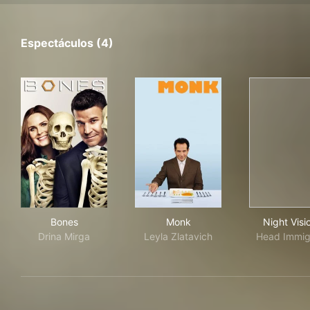
Espectáculos (4)
Bones
Monk
Nigh
Bones
Monk
Night Visi
Drina Mirga
Leyla Zlatavich
Head Immig