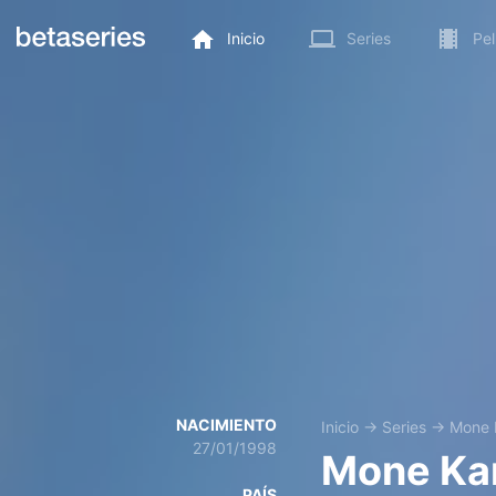
Inicio
Series
Pel
NACIMIENTO
Inicio
→
Series
→
Mone K
27/01/1998
Mone Kam
PAÍS