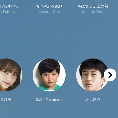
夜明けのすべて
ちはやふる 結び
ちはやふる 上
明けのすべて
ちはやふる 結び
ちはやふる 上の句
a Fujisawa
Kanade Ooe
Kanade Ooe
right
嵐莉菜
Kaito Takamura
坂元愛登