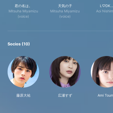
君の名は。
天気の子
L♡
君の名は。
天気の子
L♡DK
Mitsuha Miyamizu
Mitsuha Miyamizu
Aoi Nishim
(voice)
(voice)
Socios (10)
藤原大祐
広瀬すず
Ami Tou