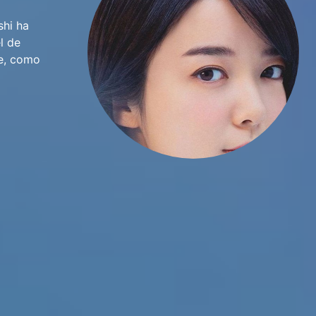
shi ha
l de
ne, como