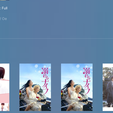
ii
ayafuru: Full Circle
 Full
/ Oe