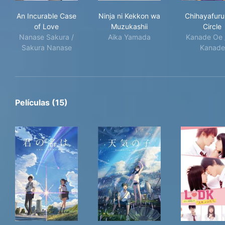
An Incurable Case of Love
Ninja ni Kekkon wa Muzukash
Chih
An Incurable Case
Ninja ni Kekkon wa
Chihayafuru:
of Love
Muzukashii
Circle
Nanase Sakura /
Aika Yamada
Kanade Oe 
Sakura Nanase
Kanade
Películas (15)