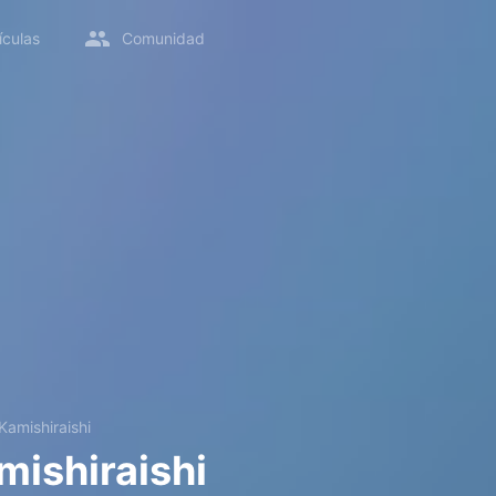
ículas
Comunidad
amishiraishi
ishiraishi