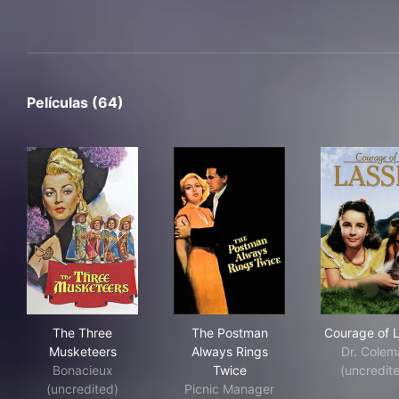
Películas (64)
The Three Musketeers
The Postman Always Rings T
Cou
The Three
The Postman
Courage of L
Musketeers
Always Rings
Dr. Colem
Bonacieux
Twice
(uncredit
(uncredited)
Picnic Manager