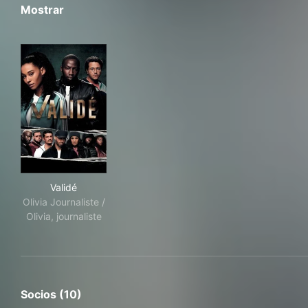
Mostrar
Validé
Validé
Olivia Journaliste /
Olivia, journaliste
Socios (10)