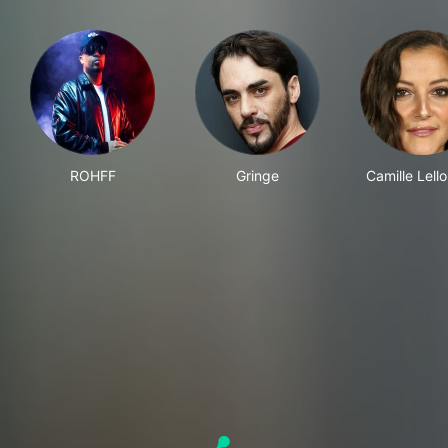
ROHFF
Gringe
Camille Lell