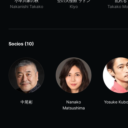
小早川家の秋
空の大怪獸 ラドン
乱れる
Nakanishi Takako
Kiyo
Takako Mor
Socios (10)
中尾彬
Nanako
Yosuke Kub
Matsushima