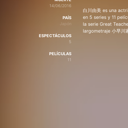
14/06/2016
白川由美 es una actriz
en 5 series y 11 pel
PAÍS
Japón
la serie Great Teach
largometraje 小早
ESPECTÁCULOS
5
PELÍCULAS
11