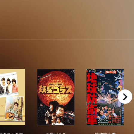
torm...
right
にぃにのことを忘れないで
妖星ゴラス
地球防衛軍