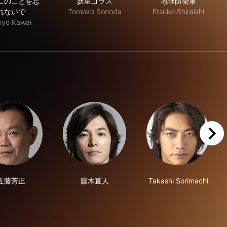
にのことを忘
妖星ゴラス
地球防衛軍
れないで
Tomoko Sonoda
Etsuko Shiraishi
iyo Kawai
right
近藤芳正
藤木直人
Takashi Sorimachi