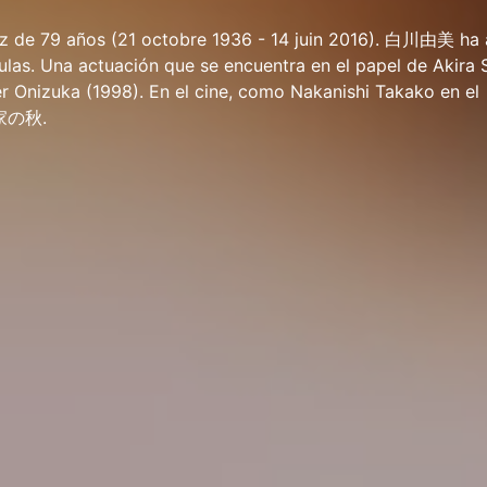
 de 79 años (21 octobre 1936 - 14 juin 2016). 白川由美 ha 
ículas. Una actuación que se encuentra en el papel de Akira 
er Onizuka (1998). En el cine, como Nakanishi Takako en el
川家の秋.