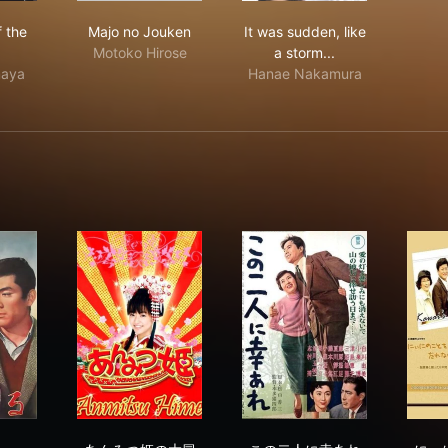
 Pride of the Temp
Majo no Jouken
It was sudden, like a s
f the
Majo no Jouken
It was sudden, like
Motoko Hirose
a storm...
aya
Hanae Nakamura
れる
あんみつ姫の大冒険!
この二人に幸あれ