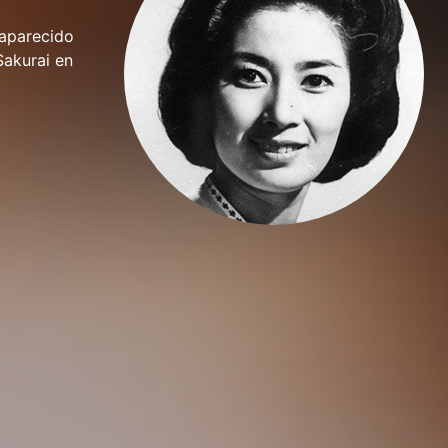
aparecido
Sakurai en