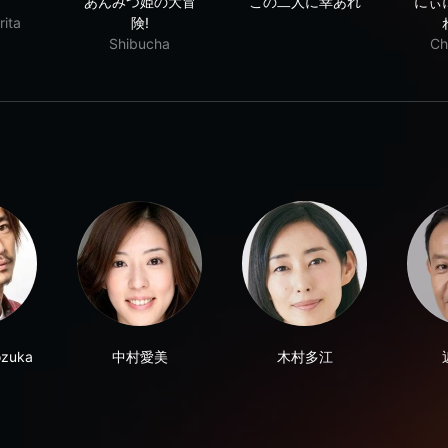
あんみつ姫の大冒
この二人に幸あれ
にぃ
ita
険!
Shibucha
Ch
ozuka
中村愛美
木村多江