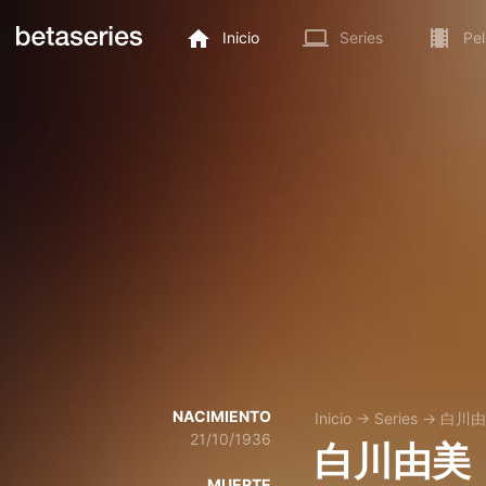
Inicio
Series
Pel
NACIMIENTO
Inicio
→
Series
→
白川由
21/10/1936
白川由美
MUERTE