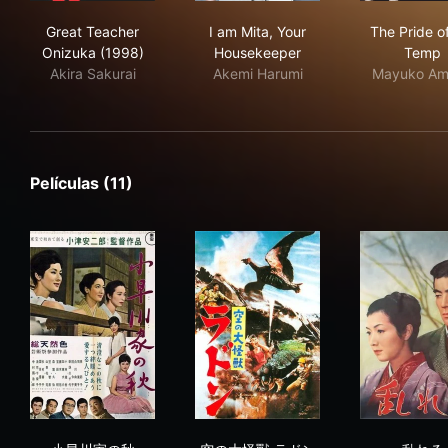
Great Teacher Onizuka (1998)
I am Mita, Your Housekeeper
The
Great Teacher
I am Mita, Your
The Pride o
Onizuka (1998)
Housekeeper
Temp
Akira Sakurai
Akemi Harumi
Mayuko Am
Películas (11)
小早川家の秋
空の大怪獸 ラドン
乱