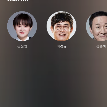
김신영
이경규
정준하