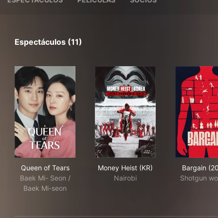
Espectáculos (11)
Queen of Tears
Money Heist (KR)
Bar
Queen of Tears
Money Heist (KR)
Bargain (2
Baek Mi- Seon /
Nairobi
Shotgun w
Baek Mi-seon