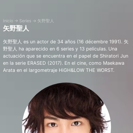
Inicio
→
Series
→
矢野聖人
矢野聖人
矢野聖人 es un actor de 34 años (16 décembre 1991). 矢
野聖人 ha aparecido en 6 series y 13 películas. Una
actuación que se encuentra en el papel de Shiratori Jun
en la serie ERASED (2017). En el cine, como Maekawa
Arata en el largometraje HiGH&LOW THE WORST.