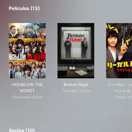
Películas (13)
HiGH&LOW THE WORST
Broken Rage
リ
HiGH&LOW THE
Broken Rage
リーガル・ハ
WORST
Takaaki Oguro
ペシャル
Maekawa Arata
Takao Id
Socios (10)