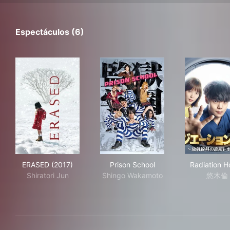
Espectáculos (6)
ERASED (2017)
Prison School
Rad
ERASED (2017)
Prison School
Radiation H
Shiratori Jun
Shingo Wakamoto
悠木倫