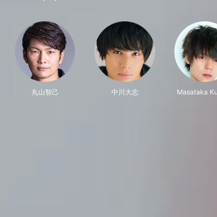
丸山智己
中川大志
Masataka K