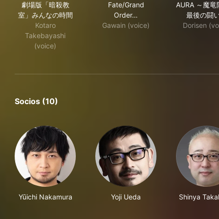
劇場版「暗殺教
Fate/Grand
AURA ～魔
室」みんなの時間
Order…
最後の闘
Kotaro
Gawain (voice)
Dorisen (vo
Takebayashi
(voice)
Socios (10)
Yūichi Nakamura
Yoji Ueda
Shinya Taka