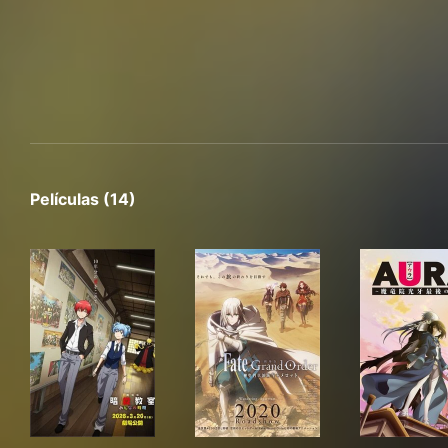
Películas (14)
劇場版「暗殺教室」みんなの時間
Fate/Grand Order -神聖円
AU