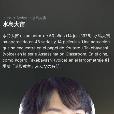
Inicio
→
Series
→
水島大宙
水島大宙
水島大宙 es un actor de 50 años (14 juin 1976). 水島大宙
ha aparecido en 46 series y 14 películas. Una actuación
que se encuentra en el papel de Koutarou Takebayashi
(voice) en la serie Assassination Classroom. En el cine,
como Kotaro Takebayashi (voice) en el largometraje 劇
場版「暗殺教室」みんなの時間.