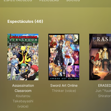
Espectáculos (46)
Assassination Classroom
Sword Art Online
ERA
Assassination
Sword Art Online
ERASE
Classroom
Thinker (voice)
Jun "Yuuk
Koutarou
Shirator
Takebayashi
(voice)