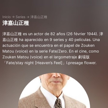
Inicio
→
Series
→
津嘉山正種
津嘉山正種
津嘉山正種 es un actor de 82 años (26 février 1944). 津
嘉山正種 ha aparecido en 9 series y 40 películas. Una
actuación que se encuentra en el papel de Zouken
Matou (voice) en la serie Fate/Zero. En el cine, como
Zouken Matou (voice) en el largometraje 劇場版
「Fate/stay night [Heaven’s Feel]」Ⅰ.presage flower.