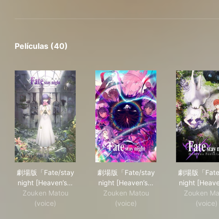
Películas (40)
劇場版「Fate/stay night [Heaven’s Feel]」Ⅰ.presage flo
劇場版「Fate/stay night [Heav
劇場版
劇場版「Fate/stay
劇場版「Fate/stay
劇場版「Fate/
night [Heaven’s…
night [Heaven’s…
night [Heav
Zouken Matou
Zouken Matou
Zouken Ma
(voice)
(voice)
(voice)