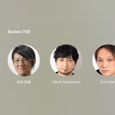
Socios (10)
徳本恭敏
Yūichi Nakamura
Toru Nar