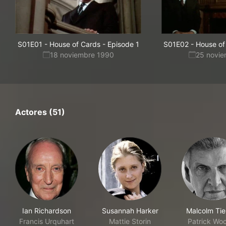
S01E01
-
House of Cards - Episode 1
S01E02
-
House of
18 noviembre 1990
25 novi
Actores (51)
Ian Richardson
Susannah Harker
Malcolm Tie
Francis Urquhart
Mattie Storin
Patrick Woo