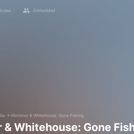
ículas
Comunidad
ia
→
Mortimer & Whitehouse: Gone Fishing
 & Whitehouse: Gone Fis