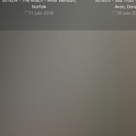
S01E04
-
The Roach - River Wensum,
S01E05
-
Sea Trout 
Norfolk
Avon, Dors
11 julio 2018
18 julio 