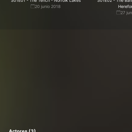
S01E01
-
The Tench - Norfolk Lakes
S01E02
-
The Bar
20 junio 2018
Herefo
27 ju
Actores (3)