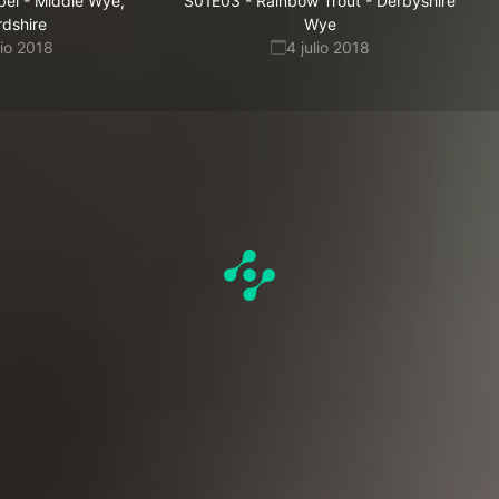
bel - Middle Wye,
S01E03
-
Rainbow Trout - Derbyshire
rdshire
Wye
nio 2018
4 julio 2018