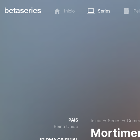
Inicio
Series
Pel
PAÍS
Inicio
→
Series
→
Comed
Reino Unido
Mortimer
IDIOMA ORIGINAL