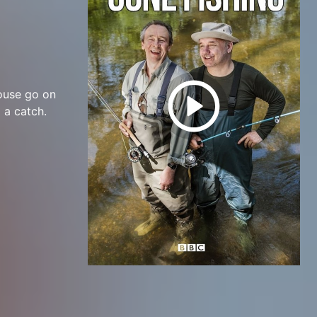
house go on
 a catch.