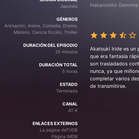
Nakanohito Genome 
Japonés
GÉNEROS
Animación, Anime, Comedia, Drama,
Misterio, Ciencia ficción, Thriller
DURACIÓN DEL EPISODIO
Akatsuki Iride es u
25 minutos
que era fantasía ráp
son trasladados cont
DURACIÓN TOTAL
nunca, ya que millon
5 horas
completar varios des
ESTADO
de transmitirse.
Terminada
CANAL
AT-X
ENLACES EXTERNOS
La página deTVDB
Página IMDB