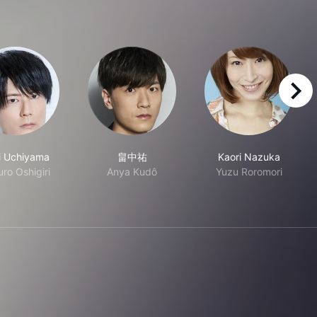
right
i Uchiyama
畠中祐
Kaori Nazuka
ro Oshigiri
Anya Kudô
Yuzu Roromori