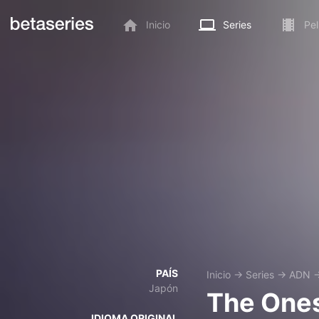
Inicio
Series
Pel
PAÍS
Inicio
→
Series
→
ADN
Japón
The Ones
IDIOMA ORIGINAL