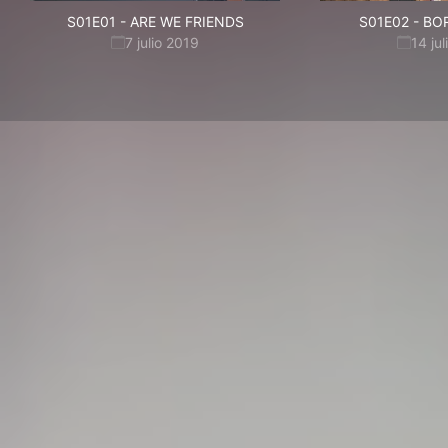
S01E01
-
ARE WE FRIENDS
S01E02
-
BOR
7 julio 2019
14 ju