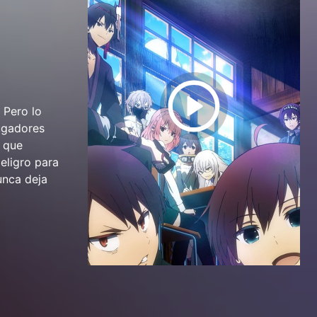
 Pero lo
jugadores
s que
eligro para
unca deja