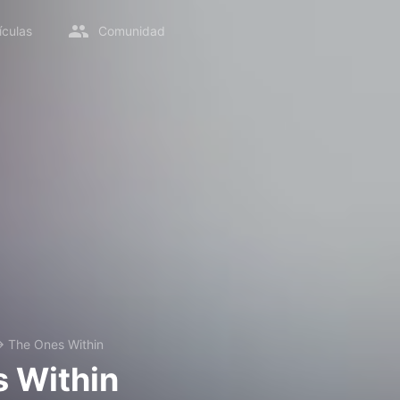
ículas
Comunidad
→
The Ones Within
 Within