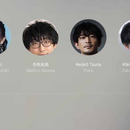
o
寺島拓篤
Kenjirō Tsuda
Kōk
shiki
Makino Aikawa
Paka
Zaku