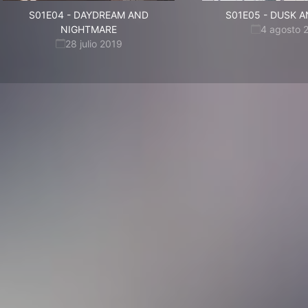
S01E04
-
DAYDREAM AND
S01E05
-
DUSK A
NIGHTMARE
4 agosto 
28 julio 2019