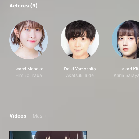
Actores (9)
Iwami Manaka
Daiki Yamashita
Akari Kit
Himiko Inaba
Akatsuki Iride
Karin Saraya
Vídeos
Más