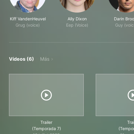
Kiff VandenHeuvel
Ally Dixon
Darin Bro
Grug (voice)
Eep (Voice)
Guy (voic
Vídeos (6)
Más
Trailer
Trai
(Temporada 7)
(Tempo