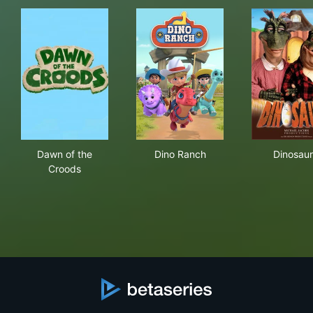
Dawn of the Croods
Dino Ranch
Din
Dawn of the
Dino Ranch
Dinosaur
Croods