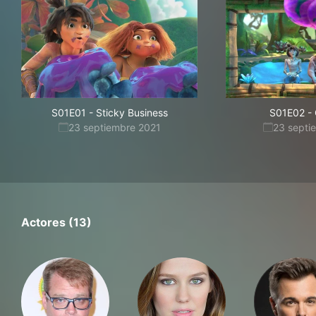
S01E01
-
Sticky Business
S01E02
-
23 septiembre 2021
23 septi
Actores (13)