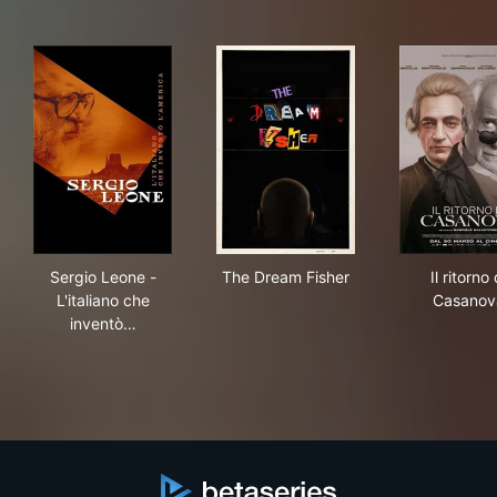
Sergio Leone - L'italiano che inventò l'America
The Dream Fisher
Il r
Sergio Leone -
The Dream Fisher
Il ritorno 
L'italiano che
Casanov
inventò…