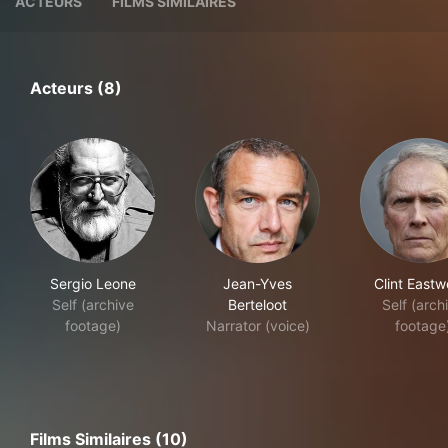
ACTEURS
FILMS SIMILAIRES
Acteurs (8)
Sergio Leone
Jean-Yves
Clint East
Self (archive
Berteloot
Self (arch
footage)
Narrator (voice)
footage
Films Similaires (10)