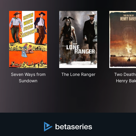
Seven Ways from Sundown
The Lone Ranger
Two
Seven Ways from
The Lone Ranger
Two Deaths
Sundown
Henry Ba