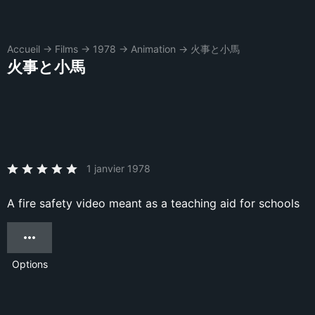
Accueil
→
Films
→
1978
→
Animation
→
火事と小馬
火事と小馬
1 janvier 1978
A fire safety video meant as a teaching aid for schools
Options