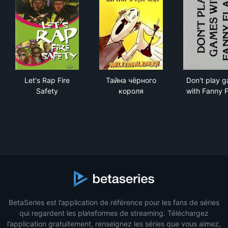
Let's Rap Fire Safety
Тайна чёрного короля
Don
Let's Rap Fire
Тайна чёрного
Don't play 
Safety
короля
with Fanny 
BetaSeries est l’application de référence pour les fans de séries
qui regardent les plateformes de streaming. Téléchargez
l’application gratuitement, renseignez les séries que vous aimez,