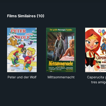
Films Similaires (10)
Peter und der Wolf
Mittsommernacht
Cap
Peter und der Wolf
Mittsommernacht
Caperucita 
tres amig