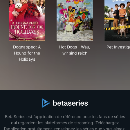
Dognapped: A Hound for the Holidays
Hot Dogs - Wau, wir sind reic
Pet 
Dognapped: A
Hot Dogs - Wau,
Pet Investig
Hound for the
wir sind reich
Holidays
BetaSeries est l’application de référence pour les fans de séries
qui regardent les plateformes de streaming. Téléchargez
l’application gratuitement, renseignez les séries que vous aimez,