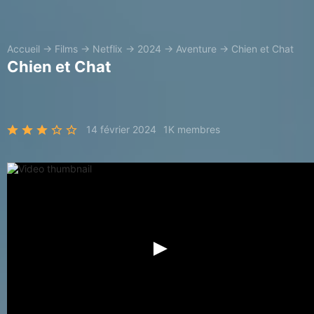
Accueil
→
Films
→
Netflix
→
2024
→
Aventure
→
Chien et Chat
Chien et Chat
14 février 2024
1K membres