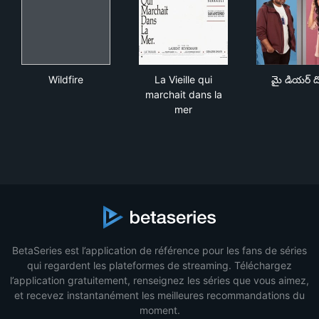
Wildfire
La Vieille qui marchait dans l
మై డ
Wildfire
La Vieille qui
మై డియర్ ద
marchait dans la
mer
BetaSeries est l’application de référence pour les fans de séries
qui regardent les plateformes de streaming. Téléchargez
l’application gratuitement, renseignez les séries que vous aimez,
et recevez instantanément les meilleures recommandations du
moment.