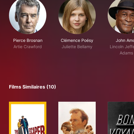
Pierce Brosnan
Clémence Poésy
John Am
Artie Crawford
Juliette Bellamy
Lincoln Jeff
Adams
Films Similaires (10)