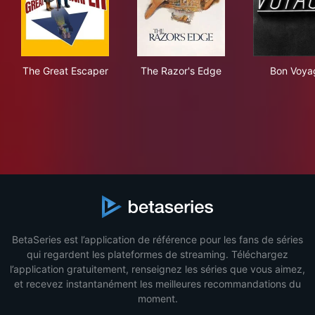
The Great Escaper
The Razor's Edge
Bon
The Great Escaper
The Razor's Edge
Bon Voya
BetaSeries est l’application de référence pour les fans de séries
qui regardent les plateformes de streaming. Téléchargez
l’application gratuitement, renseignez les séries que vous aimez,
et recevez instantanément les meilleures recommandations du
moment.