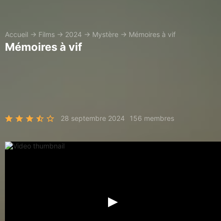
Accueil
→
Films
→
2024
→
Mystère
→
Mémoires à vif
Mémoires à vif
28 septembre 2024
156 membres