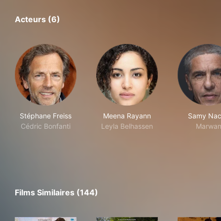
Acteurs (6)
Stéphane Freiss
Meena Rayann
Samy Nac
Cédric Bonfanti
Leyla Belhassen
Marwa
Films Similaires (144)