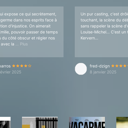
qui expose ce qui secrètement,
Un pur casting, c'est drôl
, germe dans nos esprits face à
touchant, la scène du dé
tion d'injustice. On aimerait
sans rappeler la scène d
ilie, pouvoir passer de temps
Louise-Michel... C'est un
 du côté obscur et régler nos
Kervern...
vie. Les acteurs sont parfaits et les situations rocam
 avec la
parros
fred-dzign
février 2025
8 janvier 2025