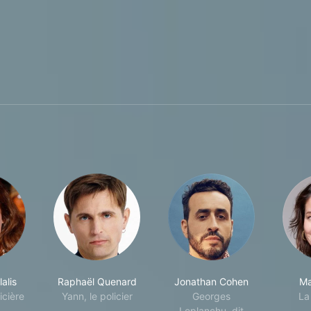
alis
Raphaël Quenard
Jonathan Cohen
Ma
licière
Yann, le policier
Georges
La 
Leplanchu, dit