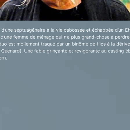
 d’une septuagénaire à la vie cabossée et échappée d’un E
 d’une femme de ménage qui n’a plus grand-chose à perdre
 duo est mollement traqué par un binôme de flics à la dériv
 Quenard). Une fable grinçante et revigorante au casting éb
ern.