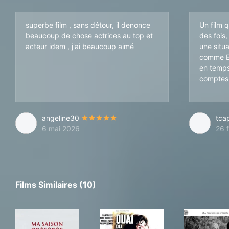
superbe film , sans détour, il denonce
Un film 
beaucoup de chose actrices au top et
des fois
acteur idem , j'ai beaucoup aimé
une situa
comme Em
en temps
comptes
angeline30
tca
6 mai 2026
26 
Films Similaires (10)