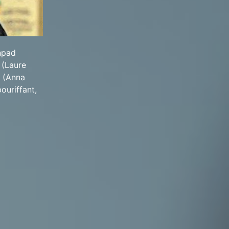
hpad
 (Laure
e (Anna
ouriffant,