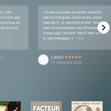
e, c'est
J'avais vu passer la bande annonce,
but n'est pas
elle m'a intriguée. Nous avons adoré
'ouverture de
tous les 2. Je reprends le mot "sincère"
 très bon ce
dans le commentaire de @Youthly, je
right
trouve que "sincère" décrit bien ce film
bolesques bien menées. On pourrait y croire et ça fait du bien. Une be
l est drôle, touch
et ses messages. I
LuEtGui
15 décembre 2024