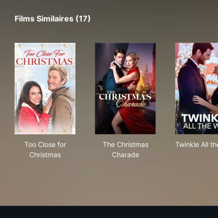
Films Similaires (17)
Too Close for Christmas
The Christmas Charade
Twin
Too Close for
The Christmas
Twinkle All t
Christmas
Charade