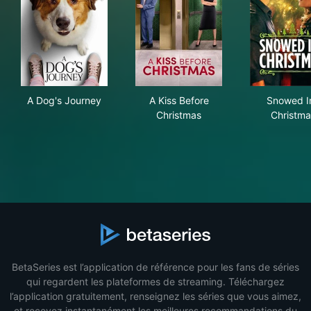
A Dog's Journey
A Kiss Before Christmas
Sno
A Dog's Journey
A Kiss Before
Snowed I
Christmas
Christma
BetaSeries est l’application de référence pour les fans de séries
qui regardent les plateformes de streaming. Téléchargez
l’application gratuitement, renseignez les séries que vous aimez,
et recevez instantanément les meilleures recommandations du