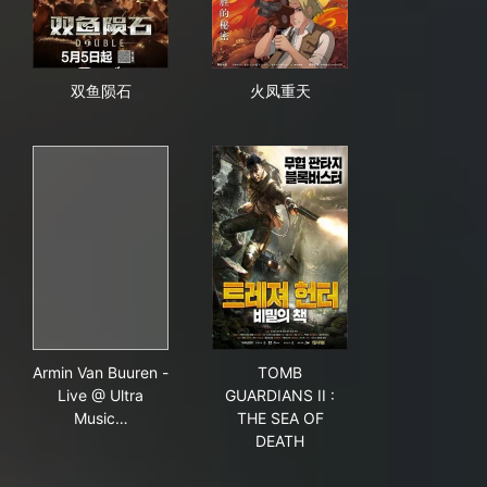
双鱼陨石
火凤重天
双鱼陨石
火凤重天
Armin Van Buuren - Live @ Ultra Music Festival Miami 
TOMB GUARDIANS II : THE 
Armin Van Buuren -
TOMB
Live @ Ultra
GUARDIANS II :
Music…
THE SEA OF
DEATH