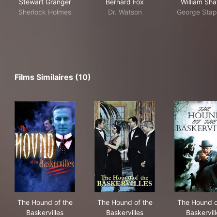
Stewart Granger
Bernard Fox
William Sha
Sherlock Holmes
Dr. Watson
George Stap
Films Similaires (10)
The Hound of the Baskervilles
The Hound of the Baskerville
The
The Hound of the
The Hound of the
The Hound o
Baskervilles
Baskervilles
Baskervil