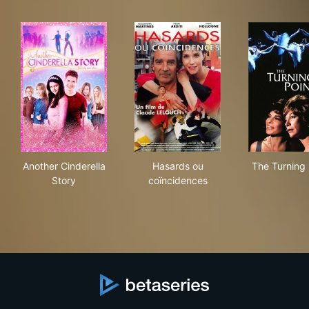
Another Cinderella Story
Hasards ou coïncidences
The
Another Cinderella
Hasards ou
The Turning 
Story
coïncidences