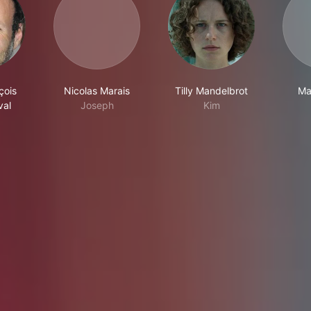
çois
Nicolas Marais
Tilly Mandelbrot
Ma
val
Joseph
Kim