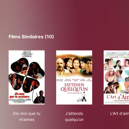
Films Similaires (10)
Dis-moi que tu m’aimes
J'attends quelqu'un
L'Ar
Dis-moi que tu
J'attends
L'Art d'ai
m’aimes
quelqu'un