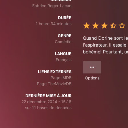
Fabrice Roger-Lacan
DURÉE
1 heure 34 minutes
GENRE
Quand Dorine sort le
Comédie
l'aspirateur, il essa
bohème! Pourtant, un
LANGUE
Français
LIENS EXTERNES
Page IMDB
Options
Page TheMovieDB
DERNIÈRE MISE À JOUR
22 décembre 2024 - 15:18
sur 11 bases de données