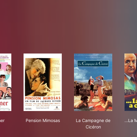
t d'aimer
Pension Mimosas
La Campagne de Cicé
mer
Pension Mimosas
La Campagne de
...La 
Cicéron