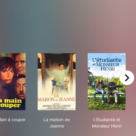
right
ron
...La Main à couper
La maison de Jeanne
L'Étudiante et
Main à couper
La maison de
L'Étudiante et
Jeanne
Monsieur Henri