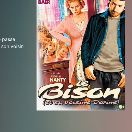
e passe
 son voisin