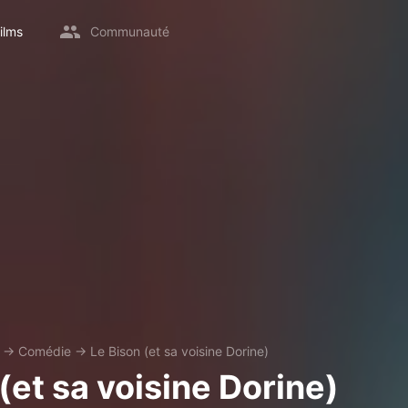
ilms
Communauté
→
Comédie
→
Le Bison (et sa voisine Dorine)
(et sa voisine Dorine)