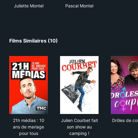
Juliette Montel
Pascal Montel
Films Similaires (10)
21h médias : 10 ans de mariage pour tous
Julien Courbet fait son show
Drô
21h médias : 10
Julien Courbet fait
Drôles de co
ans de mariage
son show au
pour tous
camping !