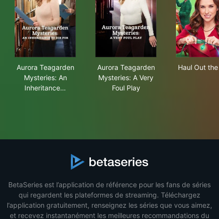
Aurora Teagarden Mysteries: An Inheritance to Die For
Aurora Teagarden Mysteries: 
Haul
Aurora Teagarden
Aurora Teagarden
Haul Out the
Mysteries: An
Mysteries: A Very
Inheritance…
Foul Play
BetaSeries est l’application de référence pour les fans de séries
qui regardent les plateformes de streaming. Téléchargez
l’application gratuitement, renseignez les séries que vous aimez,
et recevez instantanément les meilleures recommandations du